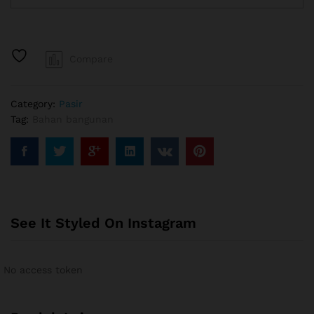
batu
pasang
konblok
quantity
Compare
Category:
Pasir
Tag:
Bahan bangunan
See It Styled On Instagram
No access token