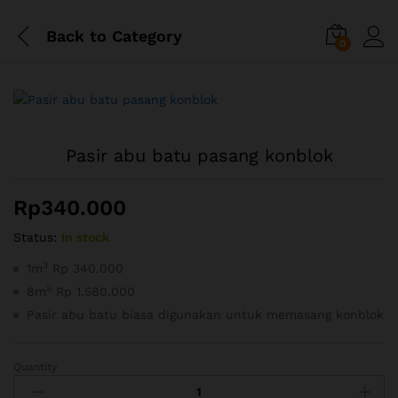
Back to
Category
0
Pasir abu batu pasang konblok
Rp
340.000
Status:
In stock
3
1m
Rp 340.000
3
8m
Rp 1.580.000
Pasir abu batu biasa digunakan untuk memasang konblok
Quantity
Pasir
abu