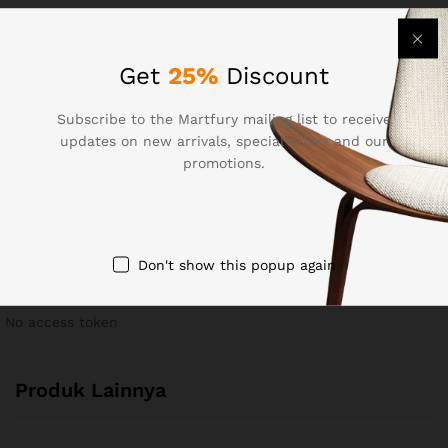
Info detail harga, ongkos kirim, promo dll bisa tanyakan
langsung via chat
Menerima Pembelian Satuan atau Partai Besar
Get
25%
Discount
Produk yg pecah & dinilai tidak sesuai, harap
dikembalikan ke truk dan ditulis di surat jalan.
Subscribe to the Martfury mailing list to receive
updates on new arrivals, special offers and our
Keluhan setelah truk sdh jalan dari proyek, tidak akan
promotions.
diterima.
Barang yang sudah diterima,tidak dapat dikembalikan
See It Styled On Instagram
Don't show this popup again
No access token
Produk Lainnya