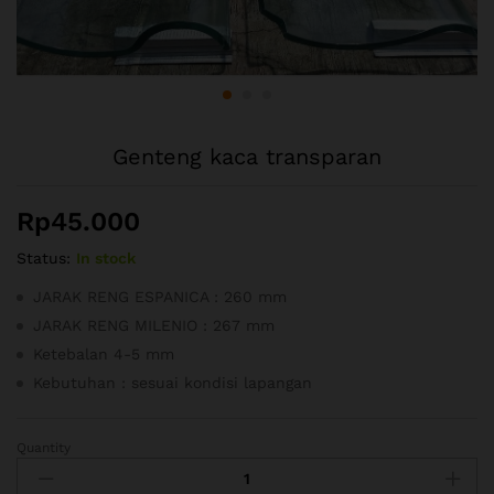
Genteng kaca transparan
Rp
45.000
Status:
In stock
JARAK RENG ESPANICA : 260 mm
JARAK RENG MILENIO : 267 mm
Ketebalan 4-5 mm
Kebutuhan : sesuai kondisi lapangan
Quantity
Genteng
kaca