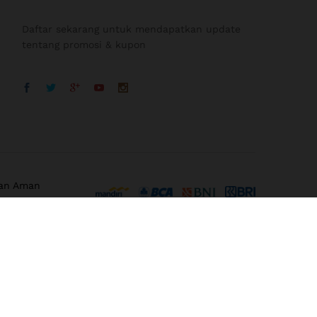
Daftar sekarang untuk mendapatkan update
tentang promosi & kupon
an Aman