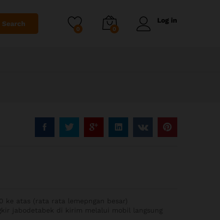
Log in
Search
0
0
0 ke atas (rata rata lemepngan besar)
kir jabodetabek di kirim melalui mobil langsung