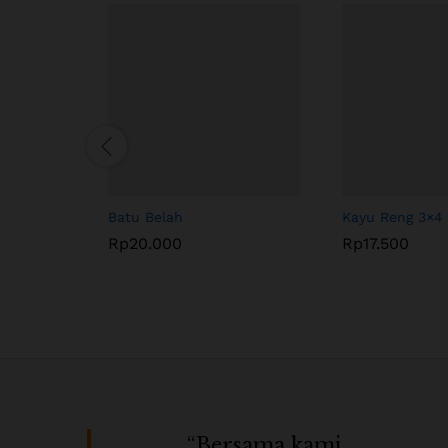
Batu Belah
Kayu Reng 3×4
Rp
20.000
Rp
17.500
“Bersama kami