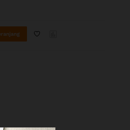
ranjang
Com
pare