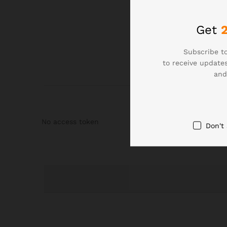
Roll over image to zoom
Get
Subscribe to
to receive updates
and
No access token
Don't