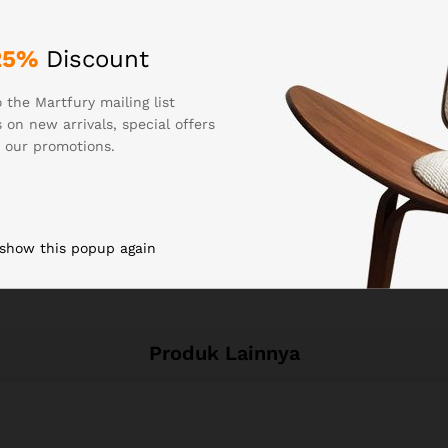
 in
25%
Discount
 the Martfury mailing list
 on new arrivals, special offers
See It Styled On Instagram
 our promotions.
 show this popup again
Produk Lainnya