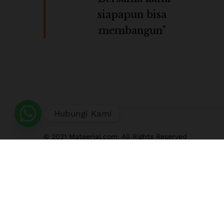
siapapun bisa
membangun"
Hubungi Kami
© 2021 Mateerial.com. All Rights Reserved
Select at least 2 products
to compare
View comparison