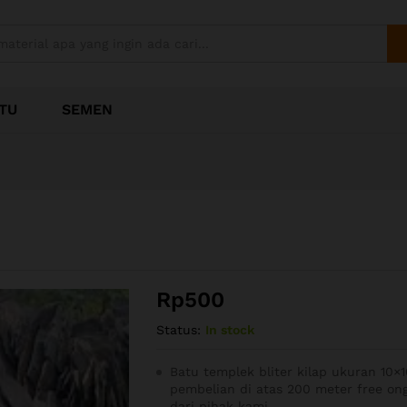
TU
SEMEN
Rp
500
Status:
In stock
Batu templek bliter kilap ukuran 10×1
pembelian di atas 200 meter free ong
dari pihak kami.