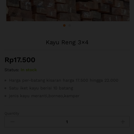
Kayu Reng 3×4
Rp
17.500
Status:
In stock
Harga per-batang kisaran harga 17.500 hingga 22.000
Satu iket kayu berisi 10 batang
jenis kayu meranti,borneo,kamper
Quantity
Kayu
Reng
3x4