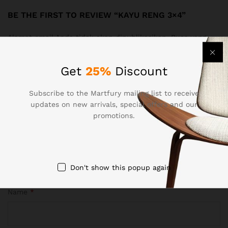
BE THE FIRST TO REVIEW “KAYU RENG 3×4”
Alamat email Anda tidak akan dipublikasikan.
Ruas yang
wajib ditandai
*
Get
25%
Discount
Your rating of this product
Subscribe to the Martfury mailing list to receive
updates on new arrivals, special offers and our
promotions.
Don't show this popup again
Name
*