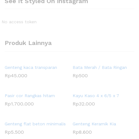
See It Styled On Instagram
No access token
Produk Lainnya
Genteng kaca transparan
Bata Merah / Bata Ringan
Rp
45.000
Rp
500
Pasir cor Rangkas hitam
Kayu Kaso 4 x 6/5 x 7
Rp
1.700.000
Rp
32.000
Genteng flat beton minimalis
Genteng Keramik Kia
Rp
5.500
Rp
8.600