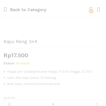
Back to
Category
0
Kayu Reng 3×4
Rp
17.500
Status:
In stock
Harga per-batang kisaran harga 17.500 hingga 22.000
Satu iket kayu berisi 10 batang
jenis kayu meranti,borneo,kamper
Quantity
Kayu
Reng