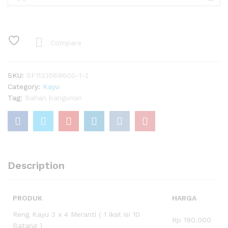
3x4
quantity
Compare
SKU:
SF1133569600-1-2
Category:
Kayu
Tag:
Bahan bangunan
Description
PRODUK
HARGA
Reng Kayu 3 x 4 Meranti ( 1 ikat isi 10
Rp 190.000
Batang )